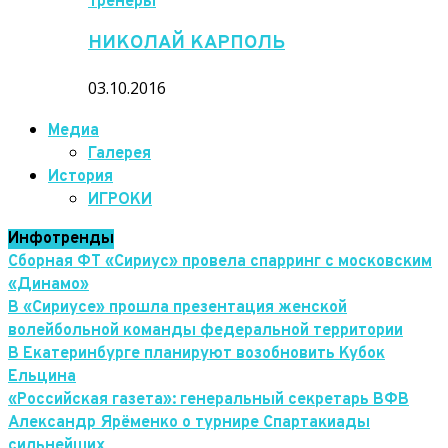
Тренеры
НИКОЛАЙ КАРПОЛЬ
03.10.2016
Медиа
Галерея
История
ИГРОКИ
Инфотренды
Сборная ФТ «Сириус» провела спарринг с московским
«Динамо»
В «Сириусе» прошла презентация женской
волейбольной команды федеральной территории
В Екатеринбурге планируют возобновить Кубок
Ельцина
«Российская газета»: генеральный секретарь ВФВ
Александр Ярёменко о турнире Спартакиады
сильнейших