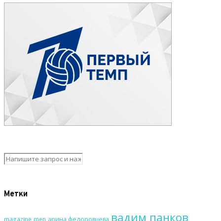
Метки
вадим панков
magazine
men
арина федоровцева