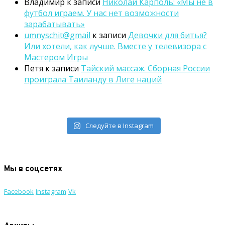
Владимир
к записи
Николай Карполь: «Мы не в
футбол играем. У нас нет возможности
зарабатывать»
umnyschit@gmail
к записи
Девочки для битья?
Или хотели, как лучше. Вместе у телевизора с
Мастером Игры
Петя
к записи
Тайский массаж. Сборная России
проиграла Таиланду в Лиге наций
Следуйте в Instagram
Мы в соцсетях
Facebook
Instagram
Vk