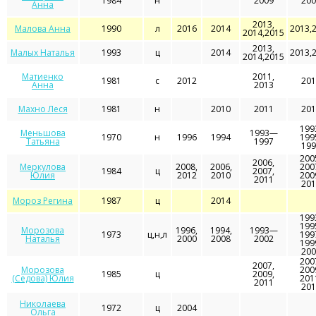
1984
н
2009
200
Анна
2013,
Малова Анна
1990
л
2016
2014
2013,
2014,2015
2013,
Малых Наталья
1993
ц
2014
2013,
2014,2015
Матиенко
2011,
1981
с
2012
201
Анна
2013
Махно Леся
1981
н
2010
2011
201
199
Меньшова
1993—
1970
н
1996
1994
199
Татьяна
1997
199
200
2006,
Меркулова
2008,
2006,
200
1984
ц
2007,
Юлия
2012
2010
200
2011
201
Мороз Регина
1987
ц
2014
199
199
Морозова
1996,
1994,
1993—
1973
ц,н,л
199
Наталья
2000
2008
2002
199
200
200
2007,
Морозова
200
1985
ц
2009,
(Седова) Юлия
201
2011
201
Николаева
1972
ц
2004
Ольга