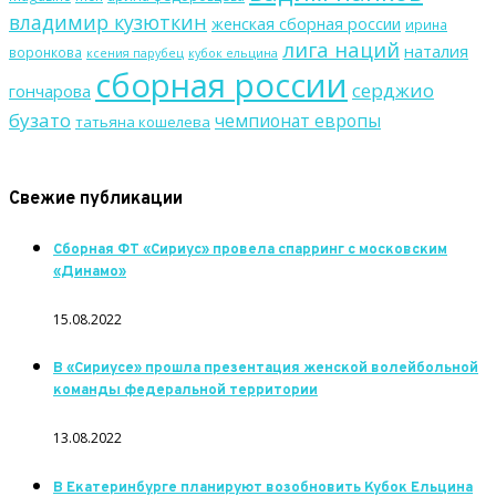
владимир кузюткин
женская сборная россии
ирина
лига наций
наталия
воронкова
кубок ельцина
ксения парубец
сборная россии
серджио
гончарова
бузато
чемпионат европы
татьяна кошелева
Свежие публикации
Сборная ФТ «Сириус» провела спарринг с московским
«Динамо»
15.08.2022
В «Сириусе» прошла презентация женской волейбольной
команды федеральной территории
13.08.2022
В Екатеринбурге планируют возобновить Кубок Ельцина