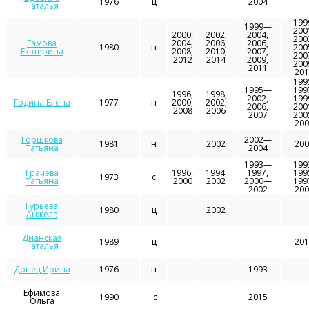
1976
ц
2004
Наталья
199
1999—
200
2000,
2002,
2004,
200
Гамова
2004,
2006,
2006,
1980
н
200
Екатерина
2008,
2010,
2007,
200
2012
2014
2009,
200
2011
201
199
1995—
199
1996,
1998,
2002,
199
Година Елена
1977
н
2000,
2002,
2006,
200
2008
2006
2007
200
200
Горшкова
2002—
1981
н
2002
200
Татьяна
2004
1993—
199
Грачёва
1996,
1994,
1997,
199
1973
с
Татьяна
2000
2002
2000—
199
2002
200
Гурьева
1980
ц
2002
Анжела
Дианская
1989
ц
201
Наталья
Донец Ирина
1976
н
1993
Ефимова
1990
с
2015
Ольга