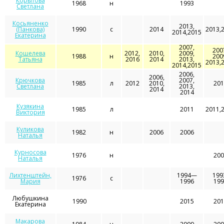
Корытова
1968
н
1993
Светлана
Косьяненко
2013,
(Панкова)
1990
с
2014
2013,
2014,2015
Екатерина
2007,
200
Кошелева
2012,
2010,
2009,
1988
н
200
Татьяна
2016
2014
2013,
2013,
2014,2015
2006,
2006,
Крючкова
2007,
1985
л
2012
2010,
201
Светлана
2013,
2014
2014
Кузякина
1985
л
2011
2011,
Виктория
Куликова
1982
н
2006
2006
Наталья
Курносова
1976
н
200
Наталья
Лихтенштейн,
1994—
199
1976
с
Мария
1996
199
Любушкина
1990
2015
201
Екатерина
Макарова