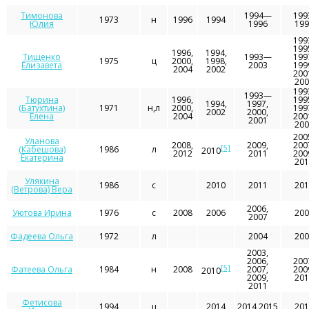
Тимонова
1994—
199
1973
н
1996
1994
Юлия
1996
199
199
199
1996,
1994,
Тищенко
1993—
199
1975
ц
2000,
1998,
Елизавета
2003
199
2004
2002
200
200
199
1993—
Тюрина
1996,
199
1994,
1997,
(Батухтина)
1971
н,л
2000,
199
2002
2000,
Елена
2004
200
2001
200
200
Уланова
2008,
2009,
200
[5]
(Кабешова)
1986
л
2010
2012
2011
200
Екатерина
201
Улякина
1986
с
2010
2011
201
(Ветрова) Вера
2006,
Уютова Ирина
1976
с
2008
2006
200
2007
Фадеева Ольга
1972
л
2004
200
2003,
2006,
200
[5]
Фатеева Ольга
1984
н
2008
2007,
200
2010
2009,
201
2011
Фетисова
1994
ц
2014
2014,2015
201