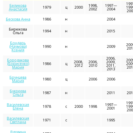
199
Беликова
1998,
1997—
1979
ц
2000
199
Анастасия
2002
2004
200
Бескова Анна
1986
н
2004
Бирюкова
1994
н
2015
Ольга
Бондарь
200
(Наумова)
1990
н
2009
201
Ксения
2006,
Бородакова
200
2008,
2006,
2009,
(Борисенко)
1986
ц
200
2012
2010
2011,
Мария
201
2013
Брунцева
1980
ц
2006
2006
Мария
Букреева
1987
н
2011
201
Ольга
199
Василевская
1997—
1978
с
2000
1998
199
Елена
2001
200
Василевская
1971
с
1995
Светлана
Вдовина