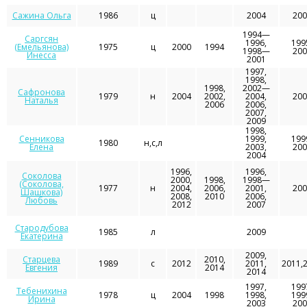
Сажина Ольга
1986
ц
2004
200
1994—
Саргсян
1996,
199
(Емельянова)
1975
ц
2000
1994
1998—
200
Инесса
2001
1997,
1998,
1998,
2002—
Сафронова
1979
н
2004
2002,
2004,
200
Наталья
2006
2006,
2007,
2009
1998,
Сенникова
1999,
199
1980
н,с,л
Елена
2003,
200
2004
1996,
1996,
Соколова
2000,
1998,
1998—
(Соколова,
1977
н
2004,
2006,
2001,
200
Шашкова)
2008,
2010
2006,
Любовь
2012
2007
Стародубова
1985
л
2009
Екатерина
2009,
Старцева
2010,
1989
с
2012
2011,
2011,
Евгения
2014
2014
1997,
199
Тебенихина
1978
ц
2004
1998
1998,
199
Ирина
2003
200