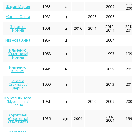
200
Жадан Мария
1983
с
2009
200
Житова Ольга
1983
ц
2006
2006
Заряжко
2013,
201
1991
ц
2016
2014
Ирина
2014
201
Иванова Анна
1987
ц
2007
Ильченко
(Смирнова)
1968
н
1993
199
Ирина
Ильченко
1994
н
2015
201
Ксения
Исаева
(Столярова)
1990
н
2013
201
Дарья
Константинова
(Муртазаева)
1981
ц
2010
2009
200
Елена
Коруковец
2002,
(Сорокина)
1976
л,н
2004
199
2004
Александра