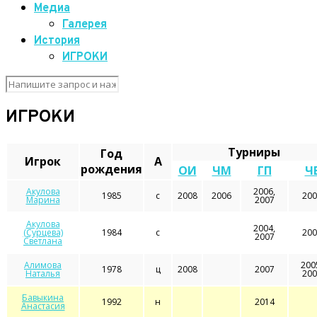
Медиа
Галерея
История
ИГРОКИ
ИГРОКИ
Турниры
Год
Игрок
А
рождения
ОИ
ЧМ
ГП
Ч
Акулова
2006,
1985
с
2008
2006
200
Марина
2007
Акулова
2004,
(Сурцева)
1984
с
200
2007
Светлана
Алимова
200
1978
ц
2008
2007
Наталья
200
Бавыкина
1992
н
2014
Анастасия